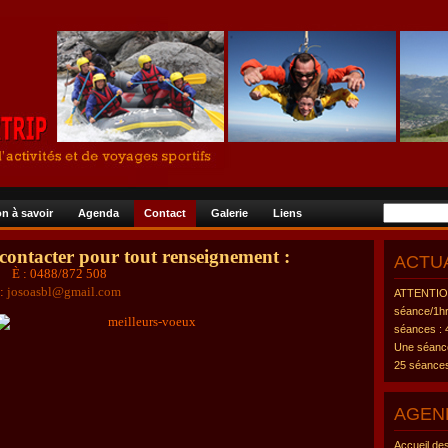
n à savoir
Agenda
Contact
Galerie
Liens
 contacter pour tout renseignement :
ACTU
È
: 0488/872 508
:
josoasbl@gmail.com
ATTENTION
séance/1hr
séances : 
Une séance
25 séances
AGEN
Accueil de