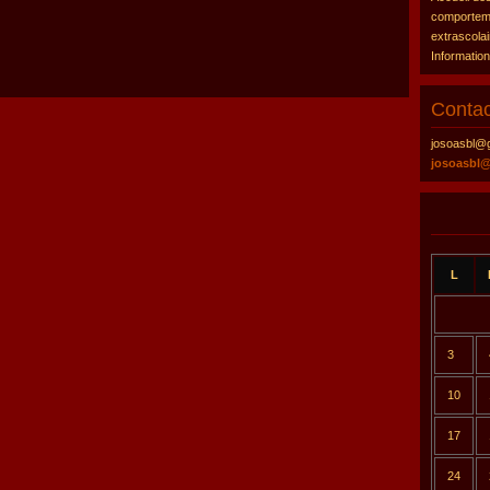
comportemen
extrascolai
Informatio
Contac
josoasbl@
josoasbl
L
3
10
17
24