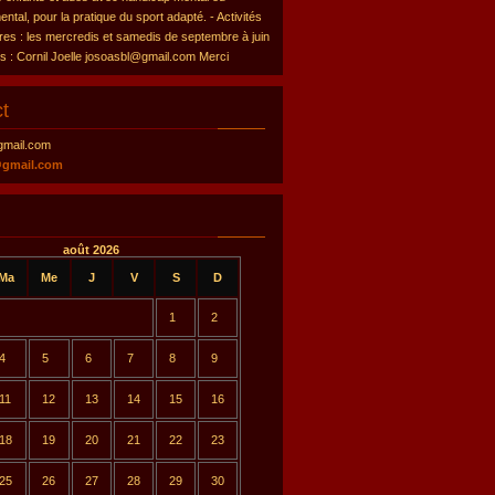
tal, pour la pratique du sport adapté. - Activités
res : les mercredis et samedis de septembre à juin
ns : Cornil Joelle josoasbl@gmail.com Merci
t
gmail.com
@gmail.com
août 2026
Ma
Me
J
V
S
D
1
2
4
5
6
7
8
9
11
12
13
14
15
16
18
19
20
21
22
23
25
26
27
28
29
30