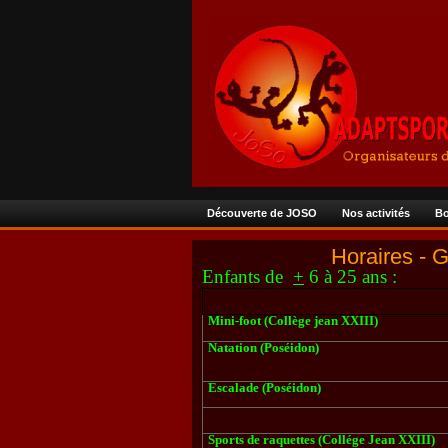
Découverte de JOSO
Nos activités
Bo
Horaires 
Enfants de
+
6 à 25 ans :
Mini-foot (Collège jean XXIII)
Natation (Poséidon)
Escalade (Poséidon)
Sports de raquettes (Collége Jean XXIII)