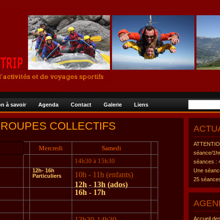
n à savoir
Agenda
Contact
Galerie
Liens
- GROUPES COLLECTIFS
ACTU
ATTENTION
Mercredi
Samedi
séance/1hr
14h30 à 15h30
séances : 
12h- 16h
Une séance
10h - 11h (enfants)
Particuliers
25 séances
12h - 13h (ados)
16h - 17h
AGEN
13h30-14h30
Accueil de