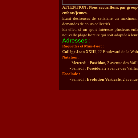
ATTENTION : Nous accueillons, par groupe
enfants/jeunes.
Etant désireuses de satisfaire un maximum 
demandes de cours collectifs.
En effet, si un sport intéresse plusieurs e
nouvelle plage horaire qui soit adaptée à leurs
Adresses :
Raquettes et
Mini-Foot
:
Collège Jean XXIII
, 22 Boulevard de la Wol
Natation :
-
Mercredi :
Poséidon,
2 avenue des Vail
-
Samedi :
Poséidon
, 2
avenue des Vailla
Escalade :
-
Samedi :
Evolution Verticale
, 2 avenue