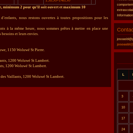
comportemen
, minimum 2 pour qu’il soit ouvert et maximum 10
extrascolai
Informatio
d’enfants, nous restons ouvertes à toutes propositions pour les
nfants à la même heure, nous sommes prêtes à mettre en place une
Contac
 besoins et leurs envies.
josoasbl@
josoasbl
uwe, 1150 Woluwé St Pierre.
lants, 1200 Woluwé St Lambert.
nts, 1200 Woluwé St Lambert.
L
 des Vaillants, 1200 Woluwé St Lambert.
3
10
17
24