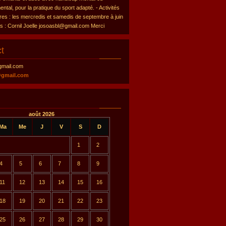
tal, pour la pratique du sport adapté. - Activités
res : les mercredis et samedis de septembre à juin
ns : Cornil Joelle josoasbl@gmail.com Merci
t
gmail.com
@gmail.com
août 2026
Ma
Me
J
V
S
D
1
2
4
5
6
7
8
9
11
12
13
14
15
16
18
19
20
21
22
23
25
26
27
28
29
30